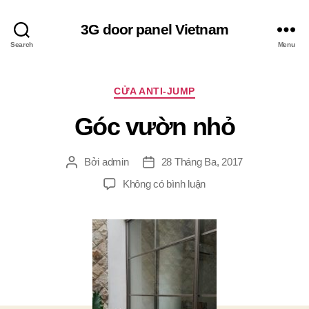
3G door panel Vietnam
Search
Menu
Chuyên
CỬA ANTI-JUMP
mục
Góc vườn nhỏ
Bởi
admin
28 Tháng Ba, 2017
Tác
Ngày
giả
đăng
ở
Không có bình luận
Góc
vườn
nhỏ