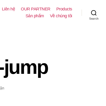
Liên hệ
OUR PARTNER
Products
Sản phẩm
Về chúng tôi
Search
i-jump
ở
uận
Hệ
cửa
trượt