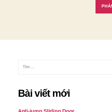
Tìm
kiếm
cho:
Bài viết mới
Anti-jump Sliding Door