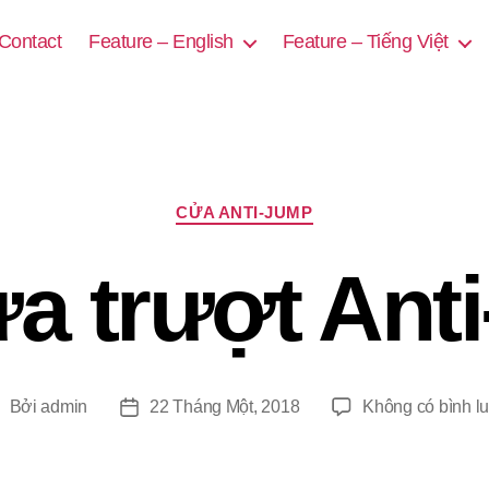
Contact
Feature – English
Feature – Tiếng Việt
Chuyên
CỬA ANTI-JUMP
mục
a trượt Ant
Bởi
admin
22 Tháng Một, 2018
Không có bình l
ác
Ngày
iả
đăng