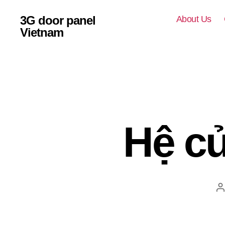
3G door panel
About Us
Vietnam
Hệ cử
T
g