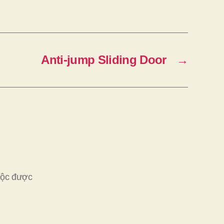
Anti-jump Sliding Door
→
uộc được