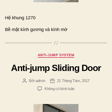
Hệ khung 1270
Bề mặt kính gương và kính mờ
Chuyên
ANTI-JUMP SYSTEM
mục
Anti-jump Sliding Door
Bởi
admin
21 Tháng Tám, 2017
Tác
Ngày
giả
đăng
ở
Không có bình luận
Anti-
jump
Sliding
Door