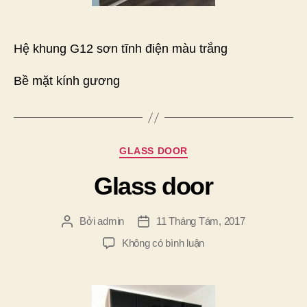
Hệ khung G12 sơn tĩnh điện màu trắng
Bề mặt kính gương
Chuyên
GLASS DOOR
mục
Glass door
Bởi
admin
11 Tháng Tám, 2017
Tác
Ngày
giả
đăng
ở
Không có bình luận
Glass
door