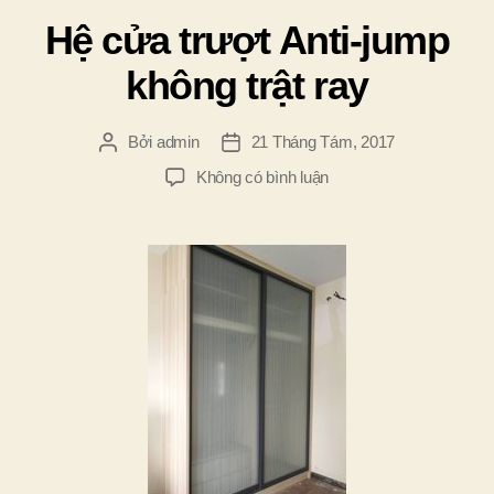
mục
Hệ cửa trượt Anti-jump
không trật ray
Bởi
admin
21 Tháng Tám, 2017
Tác
Ngày
giả
đăng
ở
Không có bình luận
Hệ
cửa
trượt
Anti-
jump
không
trật
ray