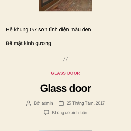
Hệ khung G7 sơn tĩnh điện màu đen
Bề mặt kính gương
Chuyên
GLASS DOOR
mục
Glass door
Bởi
admin
25 Tháng Tám, 2017
Tác
Ngày
giả
đăng
ở
Không có bình luận
Glass
door