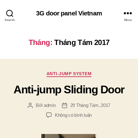
3G door panel Vietnam
Search
Menu
Tháng:
Tháng Tám 2017
Chuyên
ANTI-JUMP SYSTEM
mục
Anti-jump Sliding Door
Bởi
admin
29 Tháng Tám, 2017
Tác
Ngày
giả
đăng
ở
Không có bình luận
Anti-
jump
Sliding