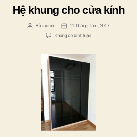
mục
Hệ khung cho cửa kính
Bởi
admin
11 Tháng Tám, 2017
Tác
Ngày
giả
đăng
ở
Không có bình luận
Hệ
khung
cho
cửa
kính