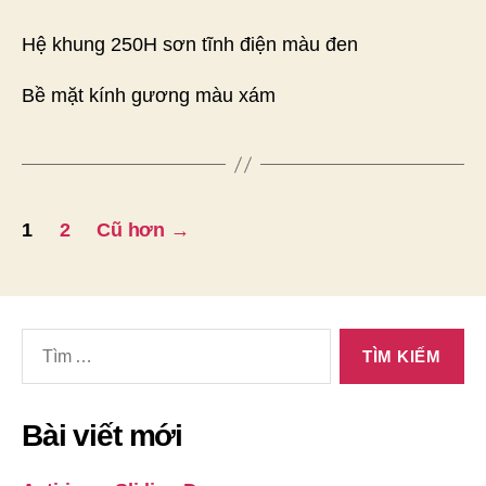
Hệ khung 250H sơn tĩnh điện màu đen
Bề mặt kính gương màu xám
Điều
1
2
Cũ hơn
→
hướng
bài
Tìm
viết
kiếm
cho:
Bài viết mới