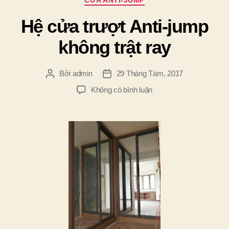
CỬA ANTI-JUMP
mục
Hệ cửa trượt Anti-jump
không trật ray
Bởi
admin
29 Tháng Tám, 2017
Tác
Ngày
giả
đăng
ở
Không có bình luận
Hệ
cửa
trượt
Anti-
jump
không
trật
ray