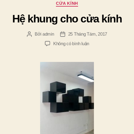
Chuyên
CỬA KÍNH
mục
Hệ khung cho cửa kính
Bởi
admin
25 Tháng Tám, 2017
Tác
Ngày
giả
đăng
ở
Không có bình luận
Hệ
khung
cho
cửa
kính