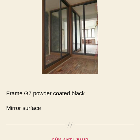
Door
Frame G7 powder coated black
Mirror surface
Chuyên