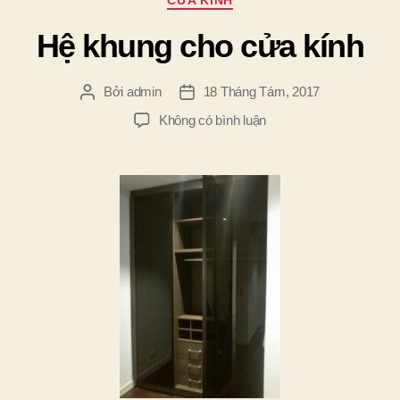
CỬA KÍNH
mục
Hệ khung cho cửa kính
Bởi
admin
18 Tháng Tám, 2017
Tác
Ngày
giả
đăng
ở
Không có bình luận
Hệ
khung
cho
cửa
kính