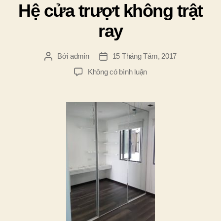
Hệ cửa trượt không trật
ray
Bởi
admin
15 Tháng Tám, 2017
Tác
Ngày
giả
đăng
ở
Không có bình luận
Hệ
cửa
trượt
không
trật
ray