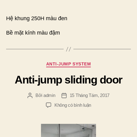
Hệ khung 250H màu đen
Bề mặt kính màu đậm
Chuyên
ANTI-JUMP SYSTEM
mục
Anti-jump sliding door
Bởi
admin
15 Tháng Tám, 2017
Tác
Ngày
giả
đăng
ở
Không có bình luận
Anti-
jump
sliding
door