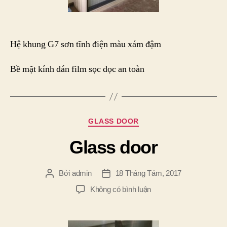
Hệ khung G7 sơn tĩnh điện màu xám đậm
Bề mặt kính dán film sọc dọc an toàn
Chuyên
GLASS DOOR
mục
Glass door
Bởi
admin
18 Tháng Tám, 2017
Tác
Ngày
giả
đăng
ở
Không có bình luận
Glass
door