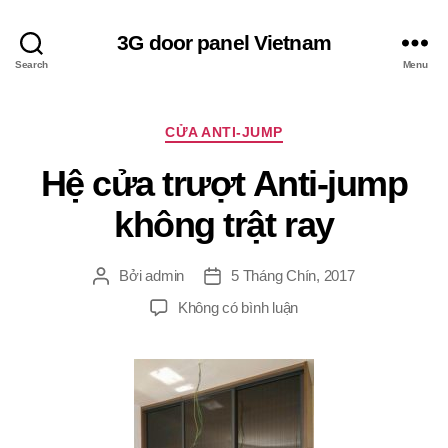
3G door panel Vietnam
Search
Menu
Chuyên
CỬA ANTI-JUMP
mục
Hệ cửa trượt Anti-jump
không trật ray
Bởi
admin
5 Tháng Chín, 2017
Tác
Ngày
giả
đăng
ở
Không có bình luận
Hệ
cửa
trượt
Anti-
jump
không