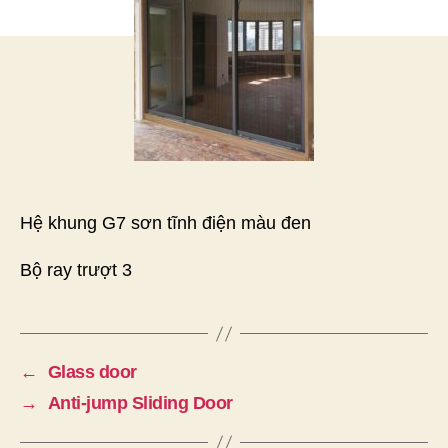
trật
ray
Hệ khung G7 sơn tĩnh điện màu đen
Bộ ray trượt 3
←
Glass door
→
Anti-jump Sliding Door